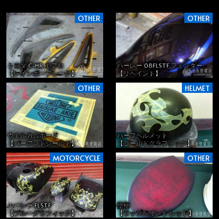
OTHER
OTHER
トヨタ C-HR エアロ
ハーレー 08FLSTF フェンダー
【レインボーフレーク】
【リペイント】
OTHER
HELMET
ウエルカムボード
ハーフヘルメット
【バーアンドシールド】
【ゴールドグラフィック】
MOTORCYCLE
OTHER
ハーレー FLSTF
便座
【ブルーグラフィック】
【ラップペイント レッド】