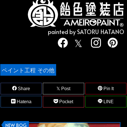
painted by SATORU HATANO
ペイント工程 その他
Share
Post
Pin It
Hatena
Pocket
LINE
NEW BOG