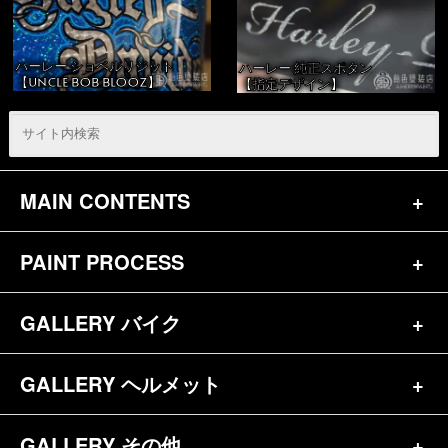
ハーレー ショベルリジット
ハーレー 純正スポタン
【UNCLE BOB BLOOZ】
【指定デザイン】
MAIN CONTENTS
PAINT PROCESS
トップページ
お問合せ
GALLERY バイク
バイク（180）
プロフィール
ヘルメット（84）
GALLERY ヘルメット
バイク一覧（184）
参考価格
その他（70）
ハーレー（141）
GALLERY その他
ヘルメット一覧（139）