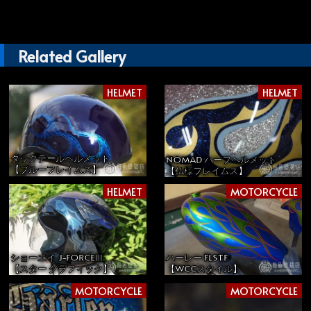
Related Gallery
HELMET
HELMET
ダックテールヘルメット
NOMAD ハーフヘルメット
【ブルーフレイムス】
【仏様フレイムス】
HELMET
MOTORCYCLE
ショーエイ J-FORCEⅢ
ハーレー FLSTF
【スター グラフィック】
【WCCスタイル】
MOTORCYCLE
MOTORCYCLE