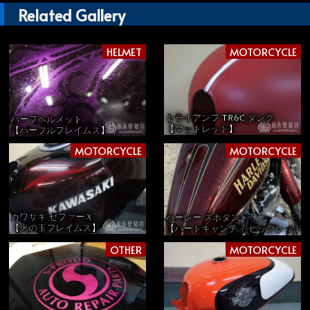
Related Gallery
HELMET
MOTORCYCLE
トライアンフ TR6C タンク
ハーフヘルメット
【マットレッド】
【パープルフレイムス】
MOTORCYCLE
MOTORCYCLE
カワサキ ゼファーＸ
ハーレー スポタン
【火の玉フレイムス】
【ハードキャンディ ビッグレッド
OTHER
MOTORCYCLE