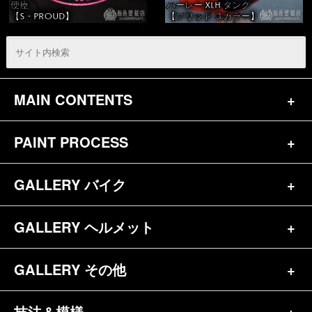
便座
ハーレー XLH タンク
【S・PROUD】
【ソリッド ３カラー】
MAIN CONTENTS
PAINT PROCESS
トップページ
お問合せ
GALLERY バイク
バイク（180）
プロフィール
ヘルメット（84）
GALLERY ヘルメット
バイク一覧（184）
参考価格
その他（70）
ハーレー（141）
GALLERY その他
ヘルメット一覧（139）
キャンディペイントとは？
┗スポーツスター（57）
半ヘル（39）
技法＆模様