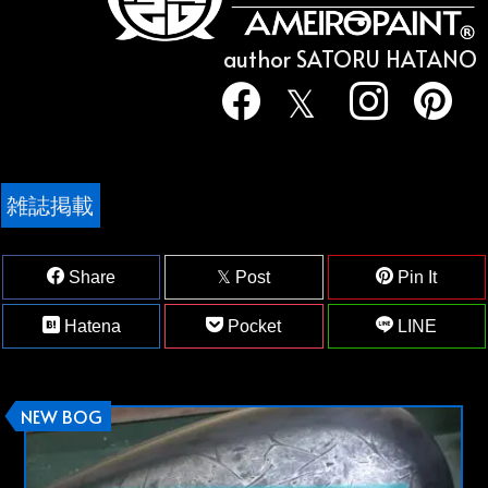
author SATORU HATANO
雑誌掲載
Share
Post
Pin It
Hatena
Pocket
LINE
NEW BOG