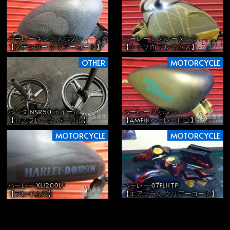
ハーレー キングスポタン
ハーレー レガシータンク
【ステッカー クリアーコート】
【トップ面 フレイムス】
OTHER
MOTORCYCLE
ホンダ NSR50 ホイール
ハーレー スポタン
【ロスフレーク パープル】
【AMF風ハーレーロゴ】
MOTORCYCLE
MOTORCYCLE
ハーレー 07FLHTP
ハーレー XL1200L
【エアブラシ クリアーコート】
【フレイムス】