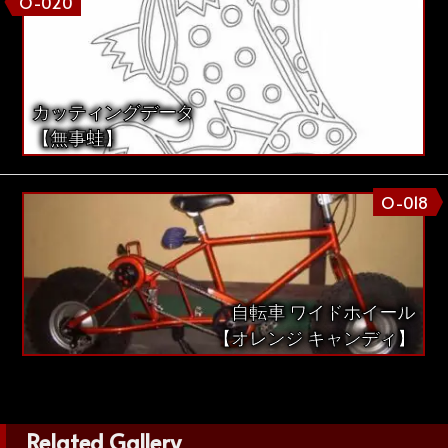
O-020
カッティングデータ
【無事蛙】
O-018
自転車 ワイドホイール
【オレンジ キャンディ】
Related Gallery