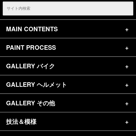
MAIN CONTENTS
PAINT PROCESS
トップページ
お問合せ
GALLERY バイク
バイク（180）
プロフィール
ヘルメット（84）
GALLERY ヘルメット
バイク一覧（184）
参考価格
その他（70）
ハーレー（141）
GALLERY その他
ヘルメット一覧（139）
キャンディペイントとは？
┗スポーツスター（57）
半ヘル（39）
技法＆模様
その他一覧（92）
メディア掲載（18）
ホンダ（20）
ジェット（75）