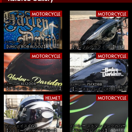
MOTORCYCLE
MOTORCYCLE
ハーレー ショベルリジット
ハーレー 純正スポタン
【UNCLE BOB BLOOZ】
【シンプルグラフィック】
MOTORCYCLE
MOTORCYCLE
ハーレー XL1200X
ハーレー 15FXDBB
【トライバル ゴーストペイント】
【ゴーストフレイムスにエンブレム
HELMET
MOTORCYCLE
フルフェイス CGS
ハーレー スポタン タンクカバー
【ストリートグライドカラー】
【下からフレイムス】