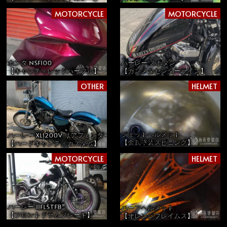
MOTORCYCLE
MOTORCYCLE
ホンダ NSF100
ハーレー スポタン
【キャンディレッドパープル】
【ガンメタセンターライン】
OTHER
HELMET
ジェットヘルメット
ハーレー XL1200V リアフェンダー＆サイドカバー
【金属塗装スピニング】
【ハードキャンディカスタム】
MOTORCYCLE
HELMET
ハーレー 11FLSTFB
ハーフヘルメット
【フロントドラムブレーキ】
【オレンジフレイムス】