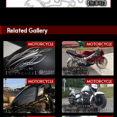
【無事蛙】
Related Gallery
MOTORCYCLE
MOTORCYCLE
スズキ バンバン90
ホンダ NSR250
【マット＆ピンスト】
【バーガンディ】
MOTORCYCLE
MOTORCYCLE
ハーレー 11FLSTFB
ハーレー レガシータンク
【ペインターズ コラボ】
【キャンディブラック フレイムス】