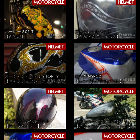
MOTORCYCLE
HELMET
ハーレー 80FLT
ジェットヘルメット
【西遊記】
【金属塗装 フレイムス】
HELMET
MOTORCYCLE
オーシャンビートル SHORTY
ホンダ NSR50
【キャンディフレークフレイムス】
【シンプルグラフィック】
HELMET
MOTORCYCLE
ダックテールヘルメット
ハーレー キングスポタン
【ラップペイント】
【ステッカー クリアーコート】
MOTORCYCLE
MOTORCYCLE