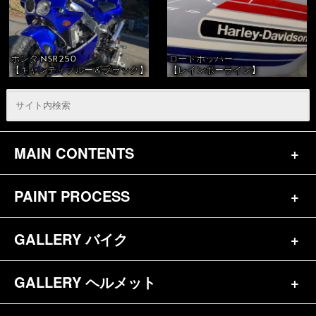
ホンダ NSR250
ロードホッパー
【キャンディブルー＆ブラック】
【レインボーライン】
MAIN CONTENTS
PAINT PROCESS
トップページ
お問合せ
GALLERY バイク
バイク（180）
プロフィール
ヘルメット（84）
GALLERY ヘルメット
バイク一覧（184）
参考価格
その他（70）