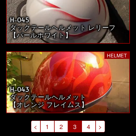
H-045
ダックテールヘルメット レリーフ
【パールホワイト】
HELMET
H-043
ダックテールヘルメット
【オレンジ フレイムス】
投
<
1
2
3
4
>
稿