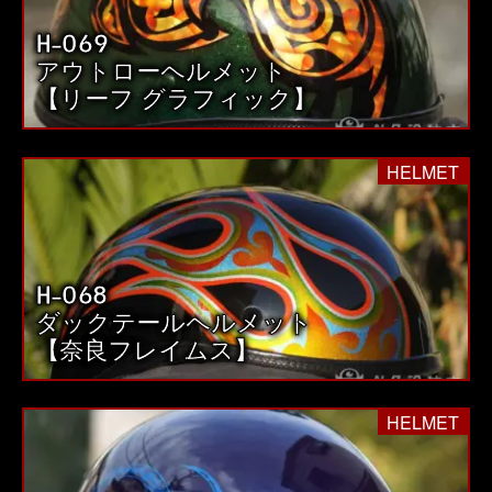
H-069
アウトローヘルメット
【リーフ グラフィック】
HELMET
H-068
ダックテールヘルメット
【奈良フレイムス】
HELMET