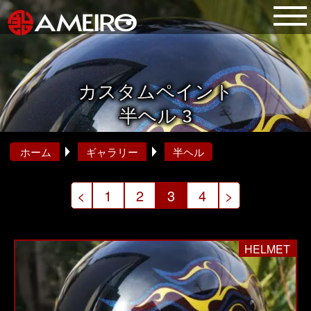
カスタムペイント
半ヘル 3
ホーム
ギャラリー
半ヘル
投
<
1
2
3
4
>
稿
の
HELMET
ペ
ー
ジ