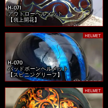
H-071
アウトローヘルメット
【嶺上開花】
HELMET
H-070
バッドボーンヘルメット
【スピニングリーフ】
HELMET