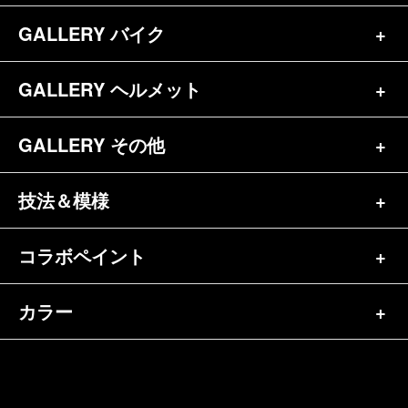
お問合せ
GALLERY バイク
バイク（180）
プロフィール
ヘルメット（84）
GALLERY ヘルメット
バイク一覧（184）
参考価格
その他（70）
ハーレー（141）
GALLERY その他
ヘルメット一覧（139）
キャンディペイントとは？
┗スポーツスター（57）
半ヘル（39）
技法＆模様
その他一覧（92）
メディア掲載（18）
ホンダ（20）
ジェット（75）
自転車&三輪車（11）
コラボペイント
ペイントワンポイント（9）
シンプル（38）
ヤマハ（24）
フルフェイス（23）
バイクパーツ（29）
イベントレポート（43）
グラフィック（88）
カラー
エアブラシ（23）
スズキ（8）
アライ（10）
車パーツ（9）
ペイント済商品（11）
フレイムス（84）
ピンストライプ（32）
カワサキ（11）
単色（44）
ショーエイ（8）
ホビー（5）
FAQ
スキャロップ（10）
メタルワーク（4）