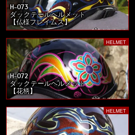
H-073
送
ダックテールヘルメット
り
【仏様フレイムス】
HELMET
H-072
ダックテールヘルメット
【花柄】
HELMET