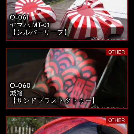
O-061
ヤマハ MT-01
【シルバーリーフ】
OTHER
O-060
鍼箱
【サンドブラストタトゥー】
OTHER