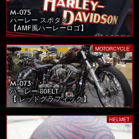
M-075
ハーレー スポタン
【AMF風ハーレーロゴ】
MOTORCYCLE
M-073
ハーレー 80FLT
【 レッドグラフィック】
HELMET