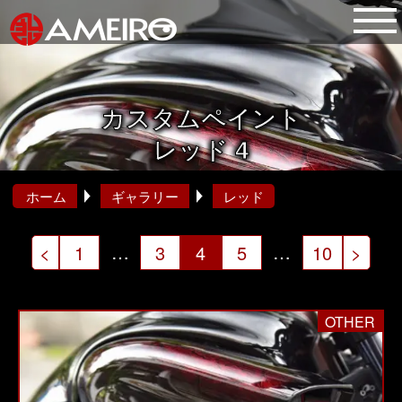
カスタムペイント
レッド 4
ホーム
ギャラリー
レッド
投
…
…
<
1
3
4
5
10
>
稿
の
OTHER
ペ
ー
ジ