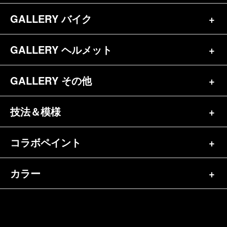
お問合せ
GALLERY バイク
バイク（180）
プロフィール
ヘルメット（84）
GALLERY ヘルメット
バイク一覧（184）
参考価格
その他（70）
ハーレー（141）
GALLERY その他
ヘルメット一覧（139）
キャンディペイントとは？
┗スポーツスター（57）
半ヘル（39）
技法＆模様
その他一覧（92）
メディア掲載（18）
ホンダ（20）
ジェット（75）
自転車&三輪車（11）
コラボペイント
ペイントワンポイント（9）
シンプル（38）
ヤマハ（24）
フルフェイス（23）
バイクパーツ（29）
イベントレポート（43）
グラフィック（88）
カラー
エアブラシ（23）
スズキ（8）
アライ（10）
車パーツ（9）
ペイント済商品（11）
フレイムス（84）
ピンストライプ（32）
カワサキ（11）
単色（44）
ショーエイ（8）
ホビー（5）
FAQ
スキャロップ（10）
メタルワーク（4）