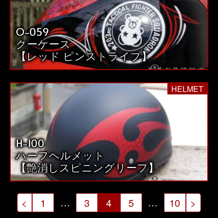
O-059
クーケース
【レッド ピンストライプ】
HELMET
H-100
ハーフヘルメット
【艶消しスピニングリーフ】
投
…
…
<
1
3
4
5
10
>
稿