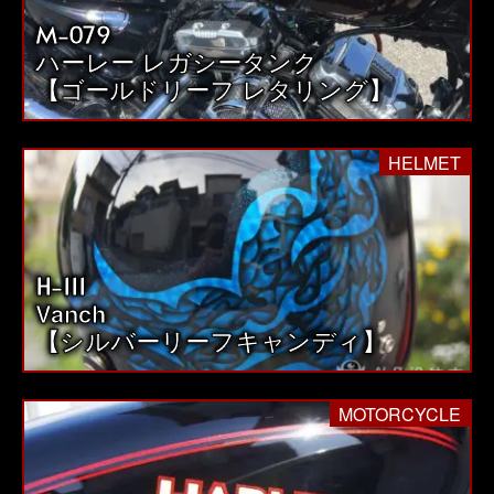
M-079
ハーレー レガシータンク
【ゴールドリーフ レタリング】
HELMET
H-111
Vanch
【シルバーリーフキャンディ】
MOTORCYCLE