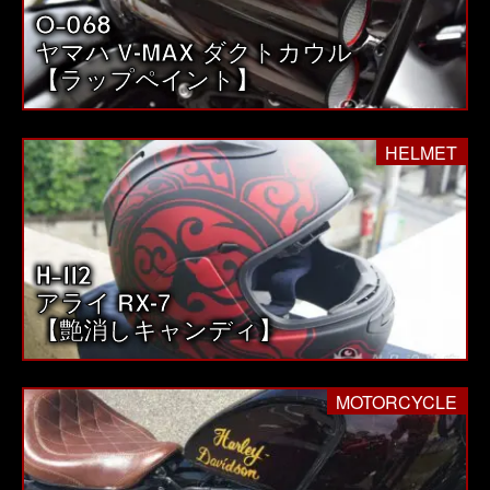
O-068
送
ヤマハ V-MAX ダクトカウル
り
【ラップペイント】
HELMET
H-112
アライ RX-7
【艶消しキャンディ】
MOTORCYCLE