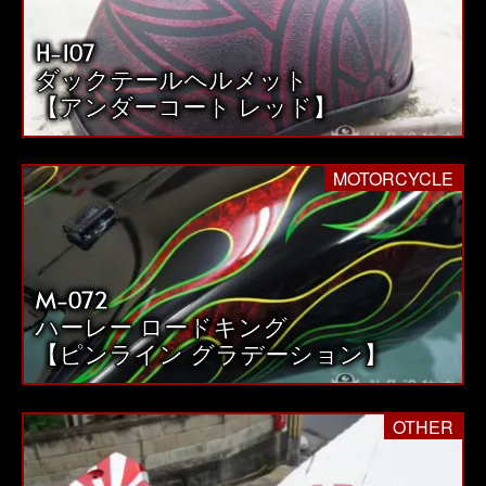
H-107
ダックテールヘルメット
【アンダーコート レッド】
MOTORCYCLE
M-072
ハーレー ロードキング
【ピンライン グラデーション】
OTHER