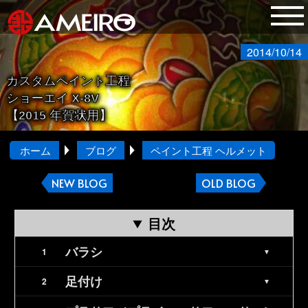
2014/10/14
カスタムペイント工程
ショーエイ X-8V
【2015 年賀状用】
ホーム
ブログ
ペイント工程 ヘルメット
NEW BLOG
OLD BLOG
目次
バラシ
足付け