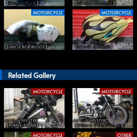
【ラップペイント】
【ゴーストフレイムス】
MOTORCYCLE
MOTORCYCLE
ハーレー ショベルリジット
ハーレー スポタン
【UNCLE BOB BLOOZ】
【ナンバー１ スカル】
Related Gallery
MOTORCYCLE
MOTORCYCLE
ハーレー 11FLSTFB
ハーレー 11FLSTFB
【PURPLE-TOWN】
【フロントドラムブレーキ】
MOTORCYCLE
OTHER