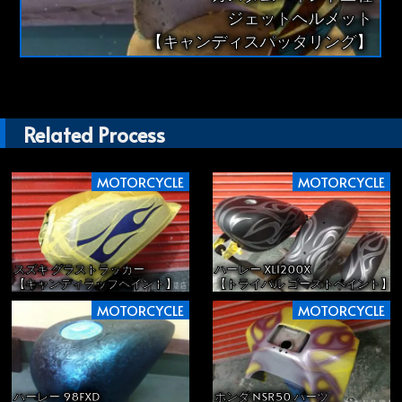
ジェットヘルメット
【キャンディスパッタリング】
Related Process
MOTORCYCLE
MOTORCYCLE
スズキ グラストラッカー
ハーレー XL1200X
【キャンディラップペイント】
【トライバル ゴーストペイント】
MOTORCYCLE
MOTORCYCLE
ハーレー 98FXD
ホンダ NSR50 パーツ