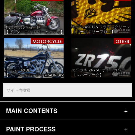
ヤマハ XSR125 フライスクリーン
ホンダ ワルキューレ
【ゴールドリーフロゴ】
【センターライン バーガンディ】
MOTORCYCLE
OTHER
カワサキ ZR750 サイドカバー
ハーレー FXDL
【リバーマーク】
【ブラウンキャンディ AMEIROPAINT】
MAIN CONTENTS
PAINT PROCESS
トップページ