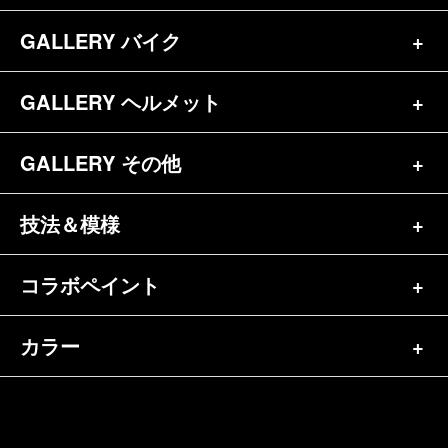
お問合せ
GALLERY バイク
バイク（180）
プロフィール
ヘルメット（84）
GALLERY ヘルメット
バイク一覧（184）
参考価格
その他（70）
ハーレー（141）
GALLERY その他
ヘルメット一覧（139）
キャンディペイントとは？
┗スポーツスター（57）
半ヘル（39）
技法＆模様
その他一覧（92）
メディア掲載（18）
ホンダ（20）
ジェット（75）
自転車&三輪車（11）
コラボペイント
ペイントワンポイント（9）
シンプル（38）
ヤマハ（24）
フルフェイス（23）
バイクパーツ（29）
イベントレポート（43）
グラフィック（88）
カラー
エアブラシ（23）
スズキ（8）
アライ（10）
車パーツ（9）
ペイント済商品（11）
フレイムス（84）
ピンストライプ（32）
カワサキ（11）
単色（44）
ショーエイ（8）
ホビー（5）
FAQ
スキャロップ（10）