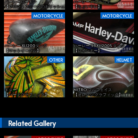
ハーレーローキン
ハーレー パンヘッド
【フロントフォークのポリッシュ】
【ちょいヤレ】
MOTORCYCLE
MOTORCYCLE
ハーレー XL1200タンク
ハーレー 98XL1200S タンク
【マットイーグル】
【レインボー】
OTHER
HELMET
ギター
NITRO フルフェイス
【バードグラフィック】
【オレンジ グラフィック】
Related Gallery