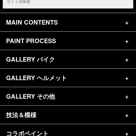
MAIN CONTENTS
PAINT PROCESS
トップページ
お問合せ
GALLERY バイク
バイク（180）
プロフィール
ヘルメット（84）
GALLERY ヘルメット
バイク一覧（184）
参考価格
その他（70）
ハーレー（141）
GALLERY その他
ヘルメット一覧（139）
キャンディペイントとは？
┗スポーツスター（57）
半ヘル（39）
技法＆模様
その他一覧（92）
メディア掲載（18）
ホンダ（20）
ジェット（75）
自転車&三輪車（11）
コラボペイント
ペイントワンポイント（9）
シンプル（38）