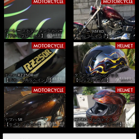
MOTORCYCLE
MOTORCYCLE
ハーレー スポタン タンクカバー
ハーレー 98FXD
【下からフレイムス】
【ラップペイント】
MOTORCYCLE
HELMET
ヤマハ RZ250R
ダックテールヘルメット
【デカール再現ペイント】
【仏様フレイムス】
MOTORCYCLE
HELMET
ヤマハ SR
NITRO フルフェイス
【サイド ブラウン】
【オレンジ グラフィック】