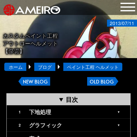
2013/07/11
カスタムペイント工程
アウトローヘルメット
【祭雲】
ホーム
ブログ
ペイント工程 ヘルメット
NEW BLOG
OLD BLOG
目次
下地処理
グラフィック