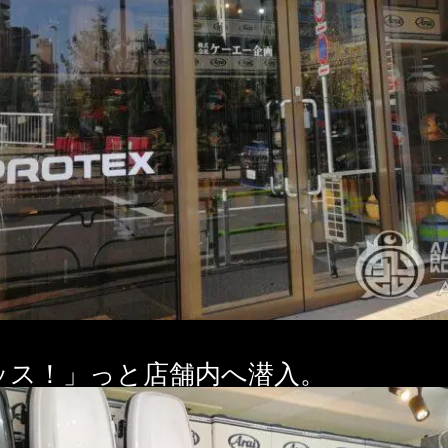
ッス！」っと店舗内へ潜入。