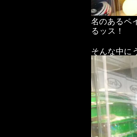
名のあるペ
るッス！
そんな中に