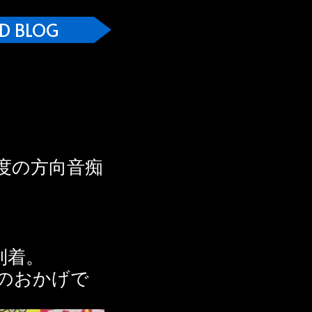
D BLOG
度の方向音痴
到着。
のおかげで