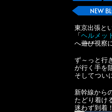
NEW B
東京出張と
「
ヘルメッ
へ
遊び
視察
ず～っと行
が行く手を
そしてつい
新幹線から
たどり着け
迷わず到着