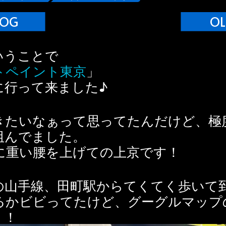
LOG
OL
いうことで
トペイント東京
」
に行って来ました♪
きたいなぁって思ってたんだけど、極
阻んでました。
に重い腰を上げての上京です！
の山手線、田町駅からてくてく歩いて
るかビビってたけど、グーグルマップ
！！