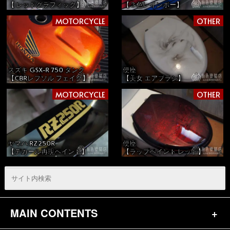
【 レッドグラフィック】
【３色レインボー】
MOTORCYCLE
OTHER
スズキ GSX-R 750 タンク
便座
【CBRレプソル フェイク】
【美女 エアブラシ】
MOTORCYCLE
OTHER
ヤマハ RZ250R
便座
【デカール再現ペイント】
【ラップペイント レッド】
MAIN CONTENTS