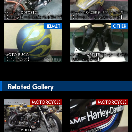
ハーレー 08FXSTC
ヤマハ TRACER9 リアフェンダ
【ロスフレーク＆ピンストライプ】
【ゴールド・シルバーリーフ】
HELMET
OTHER
ハーレー 05FLTR インナーカウル
MOTO BUCO
【バーガンディ】
【フレイムス】
Related Gallery
MOTORCYCLE
MOTORCYCLE
ハーレー 80FLT
ハーレー スポタン