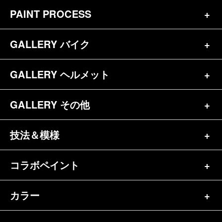
PAINT PROCESS
トップページ
お問合せ
GALLERY バイク
バイク（180）
プロフィール
ヘルメット（84）
GALLERY ヘルメット
バイク一覧（184）
参考価格
その他（70）
ハーレー（141）
GALLERY その他
ヘルメット一覧（139）
キャンディペイントとは？
┗スポーツスター（57）
半ヘル（39）
技法＆模様
その他一覧（92）
メディア掲載（18）
ホンダ（20）
ジェット（75）
自転車&三輪車（11）
コラボペイント
ペイントワンポイント（9）
シンプル（38）
ヤマハ（24）
フルフェイス（23）
バイクパーツ（29）
イベントレポート（43）
グラフィック（88）
カラー
エアブラシ（23）
スズキ（8）
アライ（10）
車パーツ（9）
ペイント済商品（11）
フレイムス（84）
ピンストライプ（32）