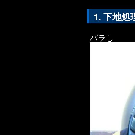
下地処
バラし