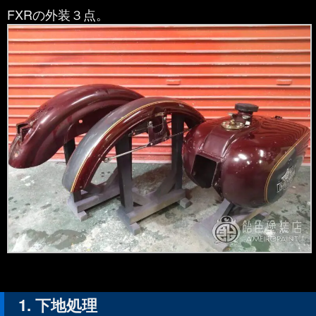
FXRの外装３点。
下地処理