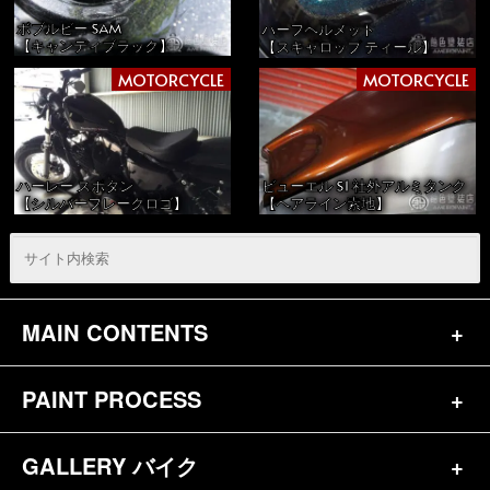
ボブルビー SAM
ハーフヘルメット
【キャンディブラック】
【スキャロップ ティール】
MOTORCYCLE
MOTORCYCLE
ハーレー スポタン
ビューエル S1 社外アルミタンク
【シルバーフレークロゴ】
【ヘアライン素地】
MAIN CONTENTS
PAINT PROCESS
トップページ
お問合せ
GALLERY バイク
バイク（180）