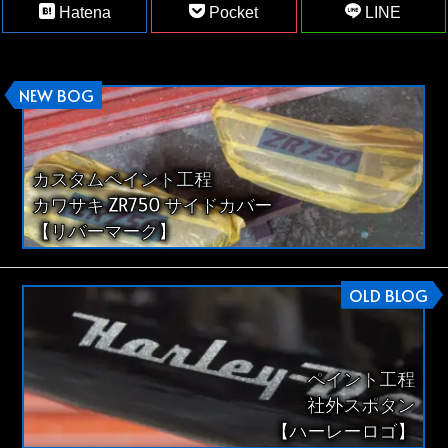
Hatena
Pocket
LINE
NEW BOG
カスタムペイント工程
カワサキ ZR750 サイドカバー
【リバーマーク】
OLD BLOG
ペイント工程
社外スポタン
【ハーレーロゴ】