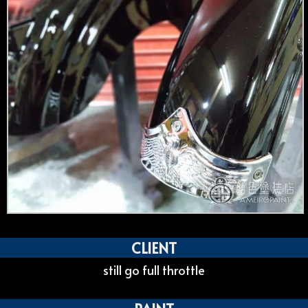
CLIENT
still go full throttle