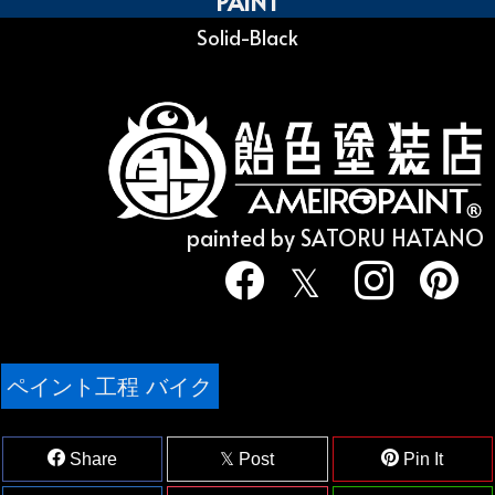
PAINT
Solid-Black
painted by SATORU HATANO
ペイント工程 バイク
Share
Post
Pin It