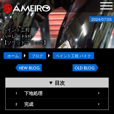
2024/07/25
ペイント工程
ハーレー FXR
【ソリッドブラック】
ホーム
ブログ
ペイント工程 バイク
NEW BLOG
OLD BLOG
目次
下地処理
完成