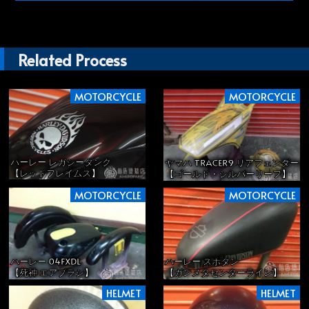
Related Process
MOTORCYCLE
MOTORCYCLE
ハーレー レガシータンク
ヤマハ TRACER9 リアフェンダ
【レッドフレイムス】
【ゴールド・シルバーリーフ】
MOTORCYCLE
MOTORCYCLE
ハーレー 04FXDL
ハーレー スポタン
【死神 エアブラシ】
【ガンメタセンターライン】
HELMET
HELMET