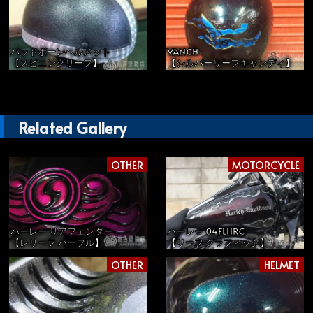
バッドボーンヘルメット
VANCH
【スピニングリーフ】
【シルバーリーフキャンディ】
Related Gallery
OTHER
MOTORCYCLE
ハーレー リアフェンダー
ハーレー 04FLHRC
【レリーフ パープル】
【リーフ グラフィック】
OTHER
HELMET