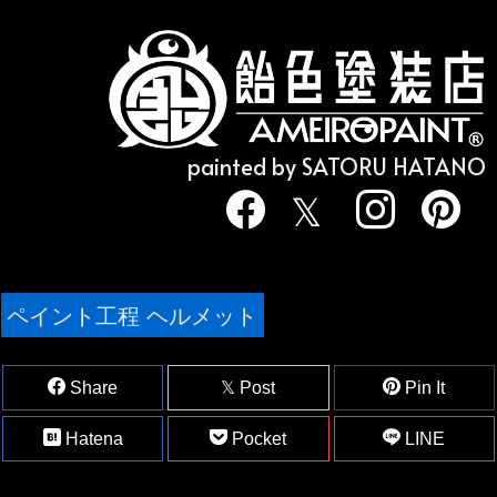
painted by SATORU HATANO
ペイント工程 ヘルメット
Share
Post
Pin It
Hatena
Pocket
LINE