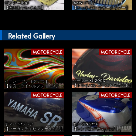
ゼファー1100
BMW グリル
【火の玉 フレイムス】
【メッキ オン カラークリアー】
Related Gallery
MOTORCYCLE
MOTORCYCLE
ハーレー XL1200X
ハーレー ブレイクアウト
【トライバル ゴーストペイント】
【奈良トライバルフレイムス】
MOTORCYCLE
MOTORCYCLE
ヤマハ SRタンク
ホンダ NSR50
【バーガンディセンターライン】
【シンプルグラフィック】