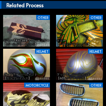
Related Process
OTHER
OTHER
ヤマハ TRACER9 ナンバーステー
ギター
【ゴールドリーフロゴ】
【バードグラフィック】
HELMET
HELMET
ダックテールヘルメット
ダックテールヘルメット
【奈良フレイムス】
【60S グラフィック】
MOTORCYCLE
OTHER