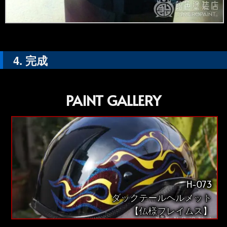
完成
PAINT GALLERY
H-073
ダックテールヘルメット
【仏様フレイムス】