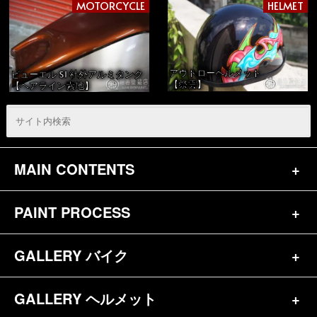
MOTORCYCLE
HELMET
アウトローヘルメット
ビューエル S1 社外アルミタンク
【祭雲】
【ヘアライン素地】
MAIN CONTENTS
PAINT PROCESS
トップページ
お問合せ
GALLERY バイク
バイク（180）
プロフィール
ヘルメット（84）
GALLERY ヘルメット
バイク一覧（184）