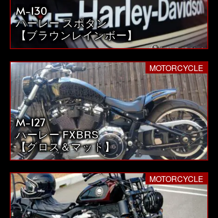
M-130
送
ハーレー スポタン
り
【ブラウンレインボー】
MOTORCYCLE
M-127
ハーレー FXBRS
【グロス＆マット】
MOTORCYCLE