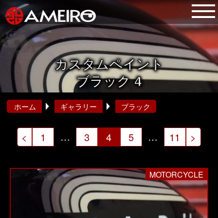
カスタムペイント
ブラック 4
ホーム
ギャラリー
ブラック
投
…
…
<
1
3
4
5
11
>
稿
の
MOTORCYCLE
ペ
ー
ジ