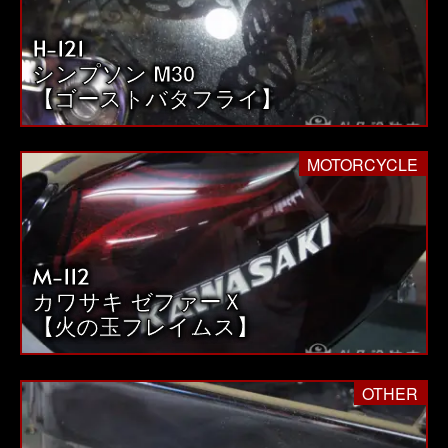
H-121
シンプソン M30
【ゴーストバタフライ】
MOTORCYCLE
M-112
カワサキ ゼファーＸ
【火の玉フレイムス】
OTHER