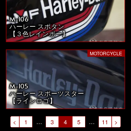
M-106
ハーレー スポタン
【３色レインボー】
MOTORCYCLE
M-105
ハーレー スポーツスター
【ラインロゴ】
投
…
…
<
1
3
4
5
11
>
稿