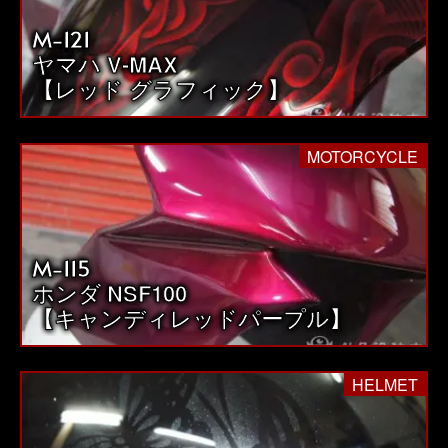
M-121
ヤマハ V-MAX
【レッド グラフィック】
MOTORCYCLE
M-115
ホンダ NSF100
【キャンディレッドパープル】
HELMET