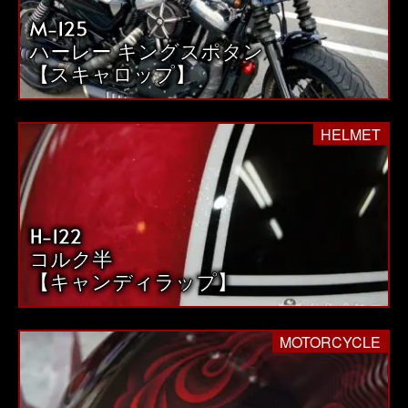
M-125
ハーレー キングスポタン
【スキャロップ】
HELMET
H-122
コルク半
【キャンディラップ】
MOTORCYCLE