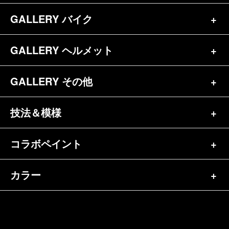
お問合せ
GALLERY バイク
バイク（180）
プロフィール
ヘルメット（84）
GALLERY ヘルメット
バイク一覧（184）
参考価格
その他（70）
ハーレー（141）
GALLERY その他
ヘルメット一覧（139）
キャンディペイントとは？
┗スポーツスター（57）
半ヘル（39）
技法＆模様
その他一覧（92）
メディア掲載（18）
ホンダ（20）
ジェット（75）
自転車&三輪車（11）
コラボペイント
ペイントワンポイント（9）
シンプル（38）
ヤマハ（24）
フルフェイス（23）
バイクパーツ（29）
イベントレポート（43）
グラフィック（88）
カラー
エアブラシ（23）
スズキ（8）
アライ（10）
車パーツ（9）
ペイント済商品（11）
フレイムス（84）
ピンストライプ（32）
カワサキ（11）
単色（44）
ショーエイ（8）
ホビー（5）
FAQ
スキャロップ（10）
メタルワーク（4）